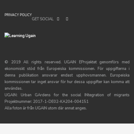
PRIVACY POLICY
GET SOCIAL
© 2019 All rights reserved.
UGAIN
EProjektet genomförs med
ekonomiskt stöd från Europeiska kommissionen. För uppgifterna i
denna publikation ansvarar endast upphovsmannen. Europeiska
kommissionen tar inget ansvar för hur dessa uppgifter kan komma att
användas.
UGAIN: Urban GArdens for the social INtegration of migrants
Projektnummer: 2017-1-DE02-KA204-004151
Alla foton är från UGAIN utom där annat anges.