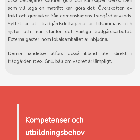
olika deltagares kulturer görs och kunskapen delas. Den
som vill laga en maträtt kan göra det. Överskotten av
frukt och grönsaker från gemenskapens trädgård används.
Syftet är att trädgårdsdeltagarna är tillsammans och
njuter och firar utanför det vanliga trädgårdsarbetet.
Externa gäster inom lokalsamhället är inbjudna.
Denna händelse utförs också ibland ute, direkt i
trädgården (t.ex. Grill, bål) om vädret är lämpligt.
Kompetenser och
utbildningsbehov