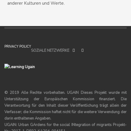
anderer Kulturen und Werte.
PRIVACY POLICY
SOZIALE NETZWERKE
© 2019 Alle Rechte vorbehalten.
UGAIN
Dieses Projekt wurde mit
Unterstützung der Europäischen Kommission finanziert. Die
Verantwortung für den Inhalt dieser Veröffentlichung trägt allein der
Verfasser; die Kommission haftet nicht für die weitere Verwendung der
darin enthaltenen Angaben.
UGAIN: Urban GArdens for the social INtegration of migrants Projekt-