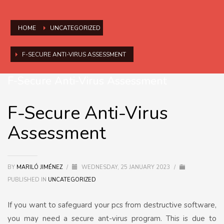
HOME
UNCATEGORIZED
F-SECURE ANTI-VIRUS ASSESSMENT
F-Secure Anti-Virus Assessment
F-Secure Anti-Virus
Assessment
BY
MARILÓ JIMÉNEZ
/
WEDNESDAY, 25 JANUARY 2023
/
PUBLISHED IN
UNCATEGORIZED
If you want to safeguard your pcs from destructive software,
you may need a secure ant-virus program. This is due to