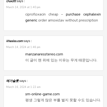
Duxztt
says :
March 14, 2024 at 1:40 pm
ciprofloxacin cheap –
purchase cephalexin
generic
order amoxiclav without prescription
khasiss.com
says :
March 14, 2024 at 1:46 pm
manzanaresstereo.com
이 글이 맨 위에 있는 이유는 무게 때문입니다.
메가슬롯
says :
March 16, 2024 at 1:22 am
sm-online-game.com
평생 그렇게 많은 부를 벌지 못할 수도 있습니다.