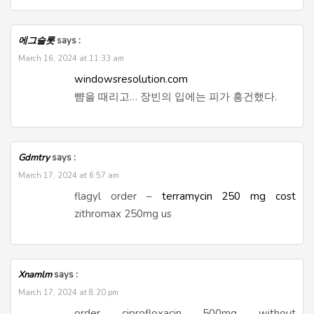
에그슬롯
says :
March 16, 2024 at 11:33 am
windowsresolution.com
뺨을 때리고… 장빈의 입에는 피가 흥건했다.
Gdmtry
says :
March 17, 2024 at 6:57 am
flagyl order –
terramycin 250 mg cost
zithromax 250mg us
Xnamlm
says :
March 17, 2024 at 8:20 pm
order ciprofloxacin 500mg without