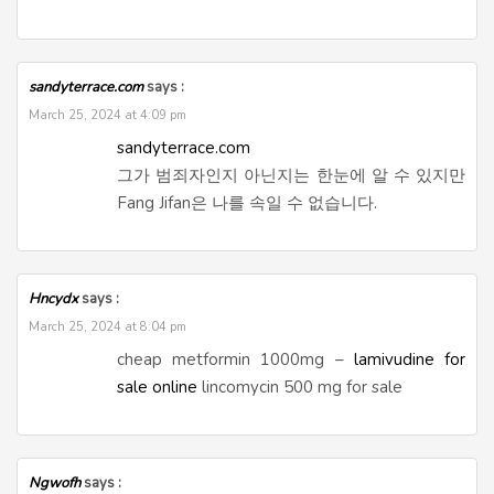
sandyterrace.com
says :
March 25, 2024 at 4:09 pm
sandyterrace.com
그가 범죄자인지 아닌지는 한눈에 알 수 있지만
Fang Jifan은 나를 속일 수 없습니다.
Hncydx
says :
March 25, 2024 at 8:04 pm
cheap metformin 1000mg –
lamivudine for
sale online
lincomycin 500 mg for sale
Ngwofh
says :